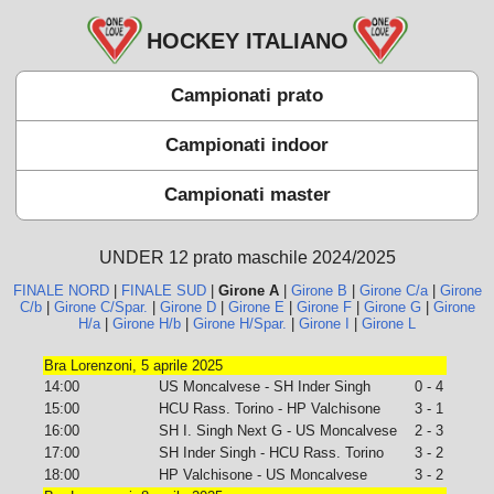
HOCKEY ITALIANO
Campionati prato
Campionati indoor
Campionati master
UNDER 12 prato maschile 2024/2025
FINALE NORD
|
FINALE SUD
|
Girone A
|
Girone B
|
Girone C/a
|
Girone
C/b
|
Girone C/Spar.
|
Girone D
|
Girone E
|
Girone F
|
Girone G
|
Girone
H/a
|
Girone H/b
|
Girone H/Spar.
|
Girone I
|
Girone L
Bra Lorenzoni, 5 aprile 2025
14:00
US Moncalvese - SH Inder Singh
0 - 4
15:00
HCU Rass. Torino - HP Valchisone
3 - 1
16:00
SH I. Singh Next G - US Moncalvese
2 - 3
17:00
SH Inder Singh - HCU Rass. Torino
3 - 2
18:00
HP Valchisone - US Moncalvese
3 - 2