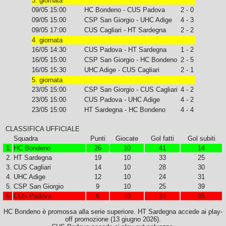
3. giornata
09/05 15:00
HC Bondeno - CUS Padova
2 - 0
09/05 15:00
CSP San Giorgio - UHC Adige
4 - 3
09/05 17:00
CUS Cagliari - HT Sardegna
2 - 2
4. giornata
16/05 14:30
CUS Padova - HT Sardegna
1 - 2
16/05 15:00
CSP San Giorgio - HC Bondeno
2 - 5
16/05 15:30
UHC Adige - CUS Cagliari
2 - 1
5. giornata
23/05 15:00
CSP San Giorgio - CUS Cagliari
4 - 2
23/05 15:00
CUS Padova - UHC Adige
4 - 2
23/05 15:00
HT Sardegna - HC Bondeno
4 - 4
CLASSIFICA UFFICIALE
Squadra
Punti
Giocate
Gol fatti
Gol subiti
1.
HC Bondeno
26
10
41
14
2.
HT Sardegna
19
10
33
25
3.
CUS Cagliari
14
10
28
30
4.
UHC Adige
12
10
24
31
5.
CSP San Giorgio
9
10
25
39
6.
CUS Padova
6
10
23
35
HC Bondeno è promossa alla serie superiore. HT Sardegna accede ai play-
off promozione (13 giugno 2026).