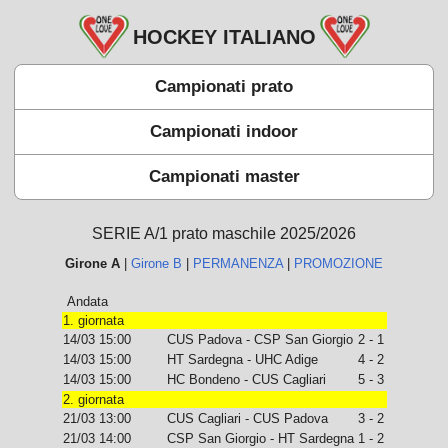
HOCKEY ITALIANO
Campionati prato
Campionati indoor
Campionati master
SERIE A/1 prato maschile 2025/2026
Girone A
|
Girone B
|
PERMANENZA
|
PROMOZIONE
Andata
1. giornata
14/03 15:00
CUS Padova - CSP San Giorgio
2 - 1
14/03 15:00
HT Sardegna - UHC Adige
4 - 2
14/03 15:00
HC Bondeno - CUS Cagliari
5 - 3
2. giornata
21/03 13:00
CUS Cagliari - CUS Padova
3 - 2
21/03 14:00
CSP San Giorgio - HT Sardegna
1 - 2