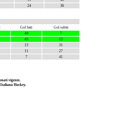
24
36
e
Gol fatti
Gol subiti
44
7
43
12
13
31
11
27
7
41
nati vigente.
e Italiana Hockey.