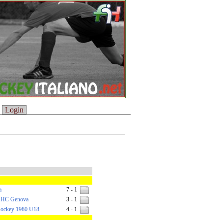
Login
a
7 - 1
-
HC Genova
3 - 1
ockey 1980 U18
4 - 1