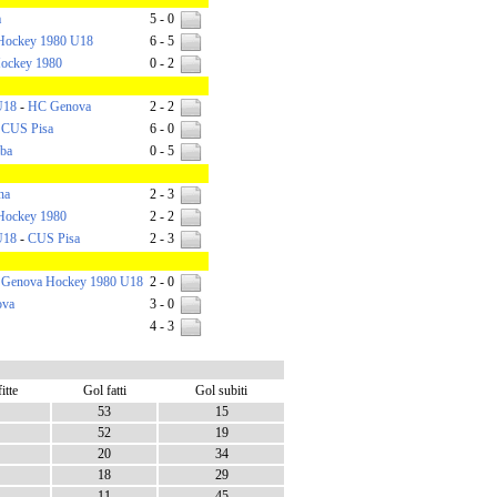
a
5 - 0
Hockey 1980 U18
6 - 5
ockey 1980
0 - 2
U18
-
HC Genova
2 - 2
-
CUS Pisa
6 - 0
ba
0 - 5
na
2 - 3
Hockey 1980
2 - 2
U18
-
CUS Pisa
2 - 3
-
Genova Hockey 1980 U18
2 - 0
ova
3 - 0
4 - 3
itte
Gol fatti
Gol subiti
53
15
52
19
20
34
18
29
11
45