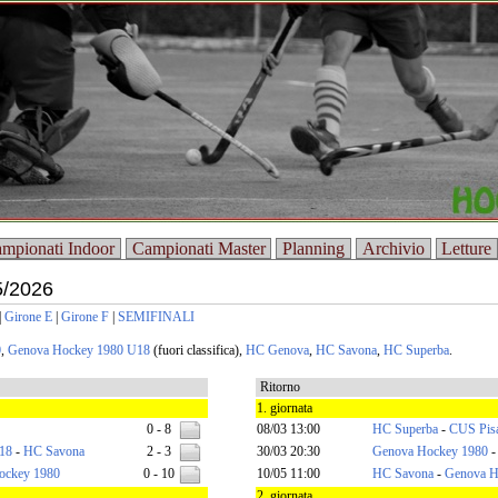
mpionati Indoor
Campionati Master
Planning
Archivio
Letture
5/2026
|
Girone E
|
Girone F
|
SEMIFINALI
0
,
Genova Hockey 1980 U18
(fuori classifica),
HC Genova
,
HC Savona
,
HC Superba
.
Ritorno
1. giornata
0 - 8
08/03 13:00
HC Superba
-
CUS Pis
18
-
HC Savona
2 - 3
30/03 20:30
Genova Hockey 1980
ockey 1980
0 - 10
10/05 11:00
HC Savona
-
Genova H
2. giornata