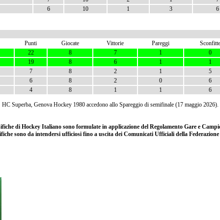
6
10
1
3
6
Punti
Giocate
Vittorie
Pareggi
Sconfitt
22
8
7
1
0
19
8
6
1
1
7
8
2
1
5
6
8
2
0
6
4
8
1
1
6
HC Superba, Genova Hockey 1980 accedono allo Spareggio di semifinale (17 maggio 2026).
ssifiche di Hockey Italiano sono formulate in applicazione del Regolamento Gare e Campio
ifiche sono da intendersi ufficiosi fino a uscita dei Comunicati Ufficiali della Federazion