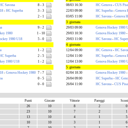
HC Savona
8 - 3
08/03 16:30
HC Genova
-
CUS Pis
18
-
HC Superba
3 - 3
22/03 09:00
HC Superba
-
Genova 
2 - 1
03/05 11:00
HC Savona
-
Genova H
3. giornata
na
9 - 2
29/03 09:00
Genova Hockey 1980 
key 1980
1 - 10
29/03 10:30
Genova Hockey 1980
ockey 1980 U18
5 - 0
29/03 11:00
HC Savona
-
HC Super
4. giornata
a
1 - 2
12/04 09:00
HC Genova
-
HC Savo
HC Superba
2 - 5
12/04 11:00
HC Superba
-
Genova 
key 1980 U18
1 - 2
12/04 13:00
Genova Hockey 1980 
5. giornata
18
-
Genova Hockey 1980
7 - 7
02/04 18:30
Genova Hockey 1980
ba
0 - 5
26/04 09:00
HC Superba
-
HC Gen
0 - 0
26/04 11:00
HC Savona
-
CUS Pisa
Punti
Giocate
Vittorie
Pareggi
Sconf
26
10
8
2
0
23
10
7
2
1
13
10
4
1
5
10
10
3
1
6
7
10
2
1
7