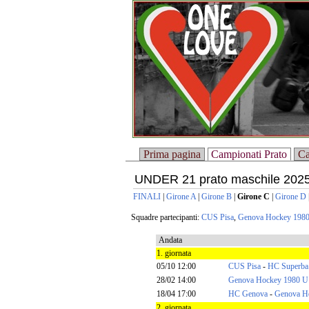
Prima pagina
Campionati Prato
Ca
UNDER 21 prato maschile 202
FINALI
|
Girone A
|
Girone B
|
Girone C
|
Girone D
Squadre partecipanti:
CUS Pisa
,
Genova Hockey 198
Andata
1. giornata
05/10 12:00
CUS Pisa
-
HC Superba
28/02 14:00
Genova Hockey 1980 U
18/04 17:00
HC Genova
-
Genova H
2. giornata