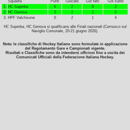
Squadra
Punti
Giocate
Gol fatti
Gol subiti
1.
HC Superba
6
2
8
2
2.
HC Genova
3
2
2
5
3.
HPF Valchisone
0
2
1
4
HC Superba, HC Genova si qualificano alle Finali nazionali (Cernusco sul
Naviglio Comunale, 20-21 giugno 2026).
Nota: le classifiche di Hockey Italiano sono formulate in applicazione
del Regolamento Gare e Campionati vigente.
Risultati e Classifiche sono da intendersi ufficiosi fino a uscita dei
Comunicati Ufficiali della Federazione Italiana Hockey.