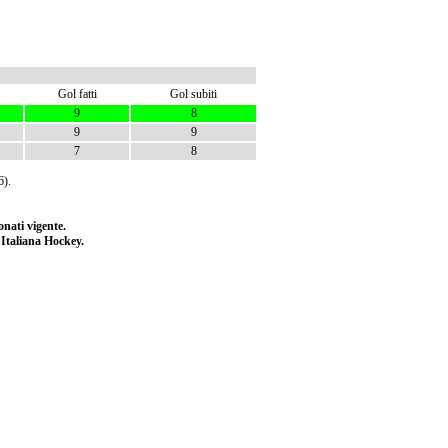
Gol fatti
Gol subiti
9
8
9
9
7
8
6).
nati vigente.
e Italiana Hockey.