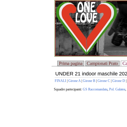
Prima pagina
Campionati Prato
Ca
UNDER 21 indoor maschile 20
FINALI
|
Girone A
|
Girone B
|
Girone C
|
Girone D
Squadre partecipanti:
GS Raccomandata
,
Pol. Galatea
,