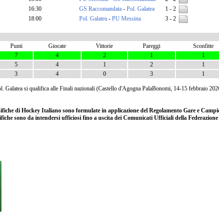
16:30
GS Raccomandata
-
Pol. Galatea
1 - 2
18:00
Pol. Galatea
-
PU Messina
3 - 2
Punti
Giocate
Vittorie
Pareggi
Sconfitte
7
4
2
1
1
5
4
1
2
1
3
4
0
3
1
l. Galatea si qualifica alle Finali nazionali (Castello d'Agogna PalaBonomi, 14-15 febbraio 202
ssifiche di Hockey Italiano sono formulate in applicazione del Regolamento Gare e Campio
ifiche sono da intendersi ufficiosi fino a uscita dei Comunicati Ufficiali della Federazion