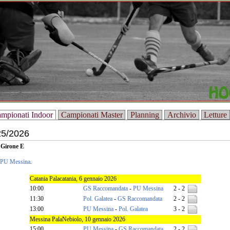
mpionati Indoor
Campionati Master
Planning
Archivio
Letture
25/2026
|
Girone E
PU Messina
.
Catania Palacatania, 6 gennaio 2026
10:00
GS Raccomandata
-
PU Messina
2 - 2
11:30
Pol. Galatea
-
GS Raccomandata
2 - 2
13:00
PU Messina
-
Pol. Galatea
3 - 2
Messina PalaNebiolo, 10 gennaio 2026
15:00
PU Messina
-
GS Raccomandata
2 - 2