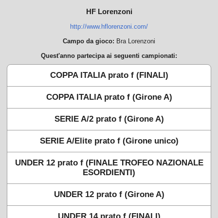
HF Lorenzoni
http://www.hflorenzoni.com/
Campo da gioco:
Bra Lorenzoni
Quest'anno partecipa ai seguenti campionati:
COPPA ITALIA prato f (FINALI)
COPPA ITALIA prato f (Girone A)
SERIE A/2 prato f (Girone A)
SERIE A/Elite prato f (Girone unico)
UNDER 12 prato f (FINALE TROFEO NAZIONALE
ESORDIENTI)
UNDER 12 prato f (Girone A)
UNDER 14 prato f (FINALI)