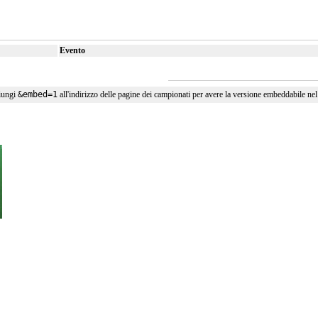
Evento
iungi
&embed=1
all'indirizzo delle pagine dei campionati per avere la versione embeddabile nel