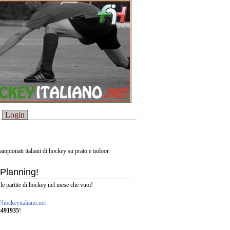
Login
i campionati italiani di hockey su prato e indoor.
 Planning!
 le partite di hockey nel mese che vuoi!
hockeyitaliano.net
8491935
!