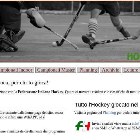
mpionati Indoor
Campionati Master
Planning
Archivio
Letture
ioca, per chi lo gioca!
zione con la
Federazione Italiana Hockey
. Qui puoi trovare i risultati e le classifiche di tutti 
Tutto l'Hockey giocato nel
direttamente dalla home page del sito, senza
Visita la pagina del
Planning
per vedere tutte
ano è infatti una WebAPP, ed è
Invia i risultati via e-mail a
info@
e via SMS o WhatsApp al
392-
iene visualizzata direttamente dal programma