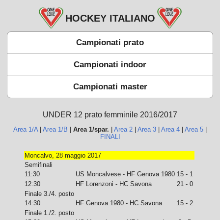
HOCKEY ITALIANO
Campionati prato
Campionati indoor
Campionati master
UNDER 12 prato femminile 2016/2017
Area 1/A
|
Area 1/B
|
Area 1/spar.
|
Area 2
|
Area 3
|
Area 4
|
Area 5
|
FINALI
Moncalvo, 28 maggio 2017
Semifinali
11:30
US Moncalvese - HF Genova 1980
15 - 1
12:30
HF Lorenzoni - HC Savona
21 - 0
Finale 3./4. posto
14:30
HF Genova 1980 - HC Savona
15 - 2
Finale 1./2. posto