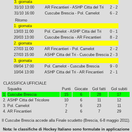
3. giornata
31/10 13:00
AR Fincantieri - ASHP Citta del Tri
2 - 2
31/10 16:00
Cuscube Brescia - Pol. Camelot
6 - 2
Ritorno
1. giornata
13/03 11:00
Pol. Camelot - ASHP Citta del Tri
0 - 1
20/03 13:00
Cuscube Brescia - AR Fincantieri
8 - 2
2. giornata
27/03 11:00
AR Fincantieri - Pol. Camelot
2 - 2
27/03 15:00
ASHP Citta del Tri - Cuscube Brescia
2 - 3
3. giornata
09/04 17:00
Pol. Camelot - Cuscube Brescia
9 - 0
10/04 13:00
ASHP Citta del Tri - AR Fincantieri
2 - 1
CLASSIFICA UFFICIALE
Squadra
Punti
Giocate
Gol fatti
Gol subiti
1.
Cuscube Brescia
15
6
28
17
2.
ASHP Citta del Tricolore
10
6
11
12
3.
Pol. Camelot
7
6
23
11
4.
AR Fincantieri
2
6
7
29
Il Cuscube Brescia accede alla Finale scudetto (Brescia, 6-8 maggio 2011).
Nota: le classifiche di Hockey Italiano sono formulate in applicazione