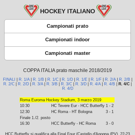
HOCKEY ITALIANO
Campionati prato
Campionati indoor
Campionati master
COPPA ITALIA prato maschile 2018/2019
FINALI
|
R. 1/A
|
R. 1/B
|
R. 1/C
|
R. 1/D
|
R. 1/E
|
R. 1/F
|
R. 2/A
|
R. 2/B
|
R. 2/C
|
R. 2/D
|
R. 3/A
|
R. 3/B
|
R. 3/C
|
R. 3/D
|
R. 4/A
|
R. 4/B
|
R. 4/C
|
R. 4/D
Roma Euroma Hockey Stadium, 3 marzo 2019
10:30
HC Tevere Eur - HCC Butterfly
1 - 2
12:30
HC Roma - HT Bologna
3 - 1
Finale 1./2. posto
16:30
HCC Butterfly - HC Roma
3 - 0
HCC Butterfly si qualifica alla Final Four (Castello d'Agogna (PV), 22-23