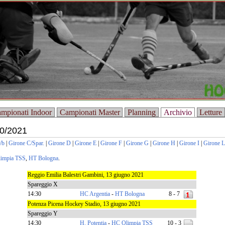
mpionati Indoor
Campionati Master
Planning
Archivio
Letture
0/2021
/b
|
Girone C/Spar.
|
Girone D
|
Girone E
|
Girone F
|
Girone G
|
Girone H
|
Girone I
|
Girone L
impia TSS
,
HT Bologna
.
Reggio Emilia Balestri Gambini, 13 giugno 2021
Spareggio X
14:30
HC Argentia
-
HT Bologna
8 - 7
Potenza Picena Hockey Stadio, 13 giugno 2021
Spareggio Y
14:30
H. Potentia
-
HC Olimpia TSS
10 - 3