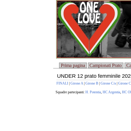
Prima pagina
Campionati Prato
Ca
UNDER 12 prato femminile 202
FINALI
|
Girone A
|
Girone B
|
Girone C/a
|
Girone C
Squadre partecipanti:
H. Potentia
,
HC Argentia
,
HC Ol