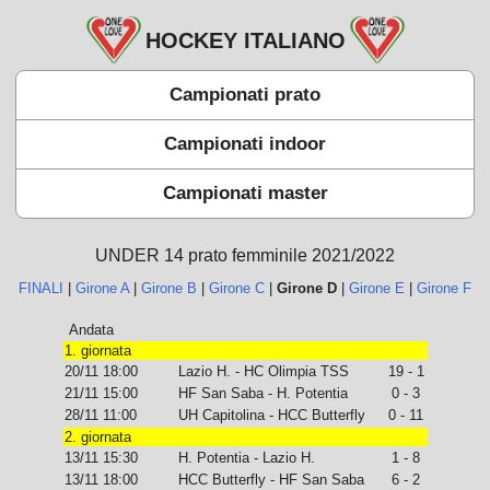
HOCKEY ITALIANO
Campionati prato
Campionati indoor
Campionati master
UNDER 14 prato femminile 2021/2022
FINALI
|
Girone A
|
Girone B
|
Girone C
|
Girone D
|
Girone E
|
Girone F
Andata
1. giornata
20/11 18:00
Lazio H. - HC Olimpia TSS
19 - 1
21/11 15:00
HF San Saba - H. Potentia
0 - 3
28/11 11:00
UH Capitolina - HCC Butterfly
0 - 11
2. giornata
13/11 15:30
H. Potentia - Lazio H.
1 - 8
13/11 18:00
HCC Butterfly - HF San Saba
6 - 2