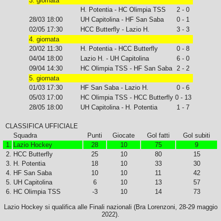
3. giornata
H. Potentia - HC Olimpia TSS
2 - 0
28/03 18:00
UH Capitolina - HF San Saba
0 - 1
02/05 17:30
HCC Butterfly - Lazio H.
3 - 3
4. giornata
20/02 11:30
H. Potentia - HCC Butterfly
0 - 8
04/04 18:00
Lazio H. - UH Capitolina
6 - 0
09/04 14:30
HC Olimpia TSS - HF San Saba
2 - 2
5. giornata
01/03 17:30
HF San Saba - Lazio H.
0 - 6
05/03 17:00
HC Olimpia TSS - HCC Butterfly
0 - 13
28/05 18:00
UH Capitolina - H. Potentia
1 - 7
CLASSIFICA UFFICIALE
Squadra
Punti
Giocate
Gol fatti
Gol subiti
1.
Lazio Hockey
28
10
75
9
2.
HCC Butterfly
25
10
80
15
3.
H. Potentia
18
10
33
30
4.
HF San Saba
10
10
11
42
5.
UH Capitolina
6
10
13
57
6.
HC Olimpia TSS
-3
10
14
73
Lazio Hockey si qualifica alle Finali nazionali (Bra Lorenzoni, 28-29 maggio
2022).