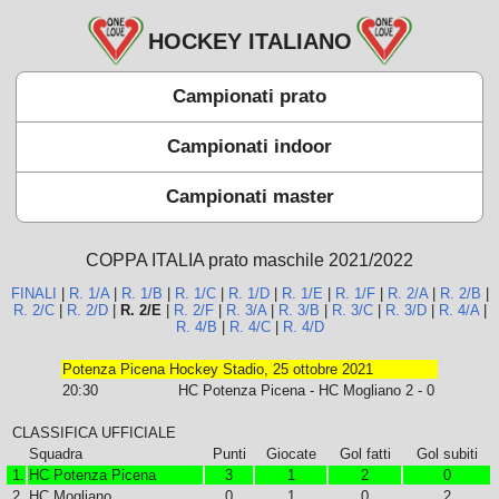
HOCKEY ITALIANO
Campionati prato
Campionati indoor
Campionati master
COPPA ITALIA prato maschile 2021/2022
FINALI
|
R. 1/A
|
R. 1/B
|
R. 1/C
|
R. 1/D
|
R. 1/E
|
R. 1/F
|
R. 2/A
|
R. 2/B
|
R. 2/C
|
R. 2/D
|
R. 2/E
|
R. 2/F
|
R. 3/A
|
R. 3/B
|
R. 3/C
|
R. 3/D
|
R. 4/A
|
R. 4/B
|
R. 4/C
|
R. 4/D
Potenza Picena Hockey Stadio, 25 ottobre 2021
20:30
HC Potenza Picena - HC Mogliano
2 - 0
CLASSIFICA UFFICIALE
Squadra
Punti
Giocate
Gol fatti
Gol subiti
1.
HC Potenza Picena
3
1
2
0
2.
HC Mogliano
0
1
0
2