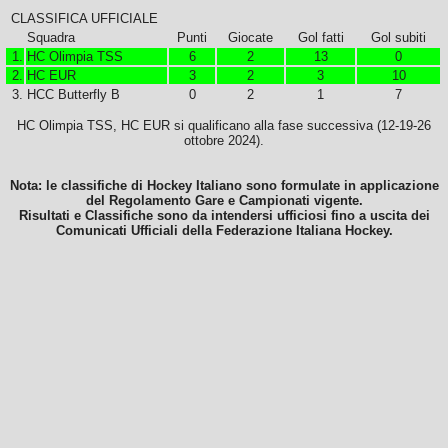
CLASSIFICA UFFICIALE
Squadra
Punti
Giocate
Gol fatti
Gol subiti
1.
HC Olimpia TSS
6
2
13
0
2.
HC EUR
3
2
3
10
3.
HCC Butterfly B
0
2
1
7
HC Olimpia TSS, HC EUR si qualificano alla fase successiva (12-19-26
ottobre 2024).
Nota: le classifiche di Hockey Italiano sono formulate in applicazione
del Regolamento Gare e Campionati vigente.
Risultati e Classifiche sono da intendersi ufficiosi fino a uscita dei
Comunicati Ufficiali della Federazione Italiana Hockey.