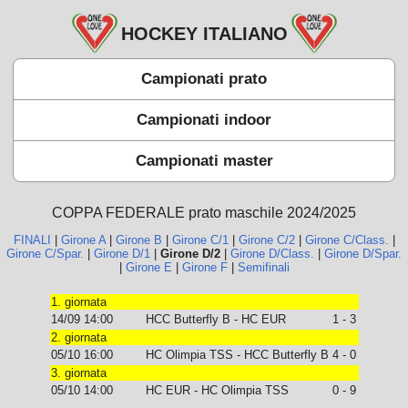
HOCKEY ITALIANO
Campionati prato
Campionati indoor
Campionati master
COPPA FEDERALE prato maschile 2024/2025
FINALI
|
Girone A
|
Girone B
|
Girone C/1
|
Girone C/2
|
Girone C/Class.
|
Girone C/Spar.
|
Girone D/1
|
Girone D/2
|
Girone D/Class.
|
Girone D/Spar.
|
Girone E
|
Girone F
|
Semifinali
1. giornata
14/09 14:00
HCC Butterfly B - HC EUR
1 - 3
2. giornata
05/10 16:00
HC Olimpia TSS - HCC Butterfly B
4 - 0
3. giornata
05/10 14:00
HC EUR - HC Olimpia TSS
0 - 9