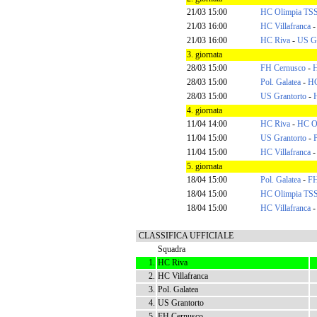
21/03 15:00
HC Olimpia TS
21/03 16:00
HC Villafranca
21/03 16:00
HC Riva
-
US Gr
3. giornata
28/03 15:00
FH Cernusco
-
H
28/03 15:00
Pol. Galatea
-
HC
28/03 15:00
US Grantorto
-
4. giornata
11/04 14:00
HC Riva
-
HC O
11/04 15:00
US Grantorto
-
P
11/04 15:00
HC Villafranca
5. giornata
18/04 15:00
Pol. Galatea
-
FH
18/04 15:00
HC Olimpia TS
18/04 15:00
HC Villafranca
CLASSIFICA UFFICIALE
Squadra
1.
HC Riva
2.
HC Villafranca
3.
Pol. Galatea
4.
US Grantorto
5.
FH Cernusco