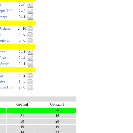
a
2 - 0
mpia TSS
2 - 2
ranca
0 - 1
 Galatea
2 - 10
o
4 - 0
ntorto
5 - 0
orto
2 - 1
Riva
2 - 4
afranca
2 - 1
ca
4 - 2
atea
1 - 3
mpia TSS
2 - 0
Gol fatti
Gol subiti
35
20
31
16
30
20
19
19
16
25