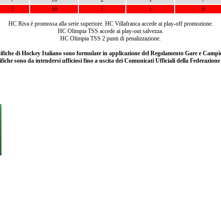
2
10
1
1
8
HC Riva è promossa alla serie superiore. HC Villafranca accede ai play-off promozione.
HC Olimpia TSS accede ai play-out salvezza.
HC Olimpia TSS 2 punti di penalizzazione.
ssifiche di Hockey Italiano sono formulate in applicazione del Regolamento Gare e Campio
ifiche sono da intendersi ufficiosi fino a uscita dei Comunicati Ufficiali della Federazion