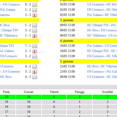
S
-
FH Cernusco
0 - 2
02/05 15:00
US Grantorto
-
HC Riv
-
Pol. Galatea
1 - 2
02/05 15:00
FH Cernusco
-
HC Oli
antorto
3 - 3
02/05 15:00
Pol. Galatea
-
HC Villaf
3. giornata
C Riva
1 - 2
09/05 15:00
HC Olimpia TSS
-
Pol.
 Olimpia TSS
3 - 2
09/05 15:00
HC Riva
-
FH Cernusc
HC Villafranca
1 - 1
09/05 15:00
HC Villafranca
-
US Gra
4. giornata
limpia TSS
7 - 1
16/05 15:00
Pol. Galatea
-
US Grant
ol. Galatea
2 - 1
16/05 15:00
HC Olimpia TSS
-
HC 
-
FH Cernusco
3 - 2
16/05 15:00
FH Cernusco
-
HC Vill
5. giornata
 Cernusco
4 - 2
23/05 15:00
HC Riva
-
HC Villafran
S
-
US Grantorto
3 - 2
23/05 15:00
FH Cernusco
-
Pol. Gal
-
HC Riva
4 - 3
06/06 15:00
US Grantorto
-
HC Oli
Punti
Giocate
Vittorie
Pareggi
Sconfitte
20
10
6
2
2
19
10
6
1
3
19
10
6
1
3
17
10
5
2
3
7
10
2
1
7