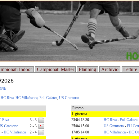
mpionati Indoor
Campionati Master
Planning
Archivio
Letture
5/2026
ONE
,
HC Riva
,
HC Villafranca
,
Pol. Galatea
,
US Grantorto
.
Ritorno
1. giornata
 Riva
3 - 3
25/04 13:30
HC Riva
-
Pol. Galatea
S Grantorto
2 - 3
25/04 15:00
US Grantorto
-
FH Cer
S
-
HC Villafranca
2 - 4
17/05 14:00
HC Villafranca
-
HC Ol
2. giornata