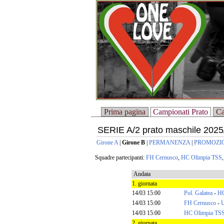
Prima pagina
Campionati Prato
Ca
SERIE A/2 prato maschile 202
Girone A
|
Girone B
|
PERMANENZA
|
PROMOZI
Squadre partecipanti:
FH Cernusco
,
HC Olimpia TSS
Andata
1. giornata
14/03 15:00
Pol. Galatea
-
HC
14/03 15:00
FH Cernusco
-
U
14/03 15:00
HC Olimpia TS
2. giornata