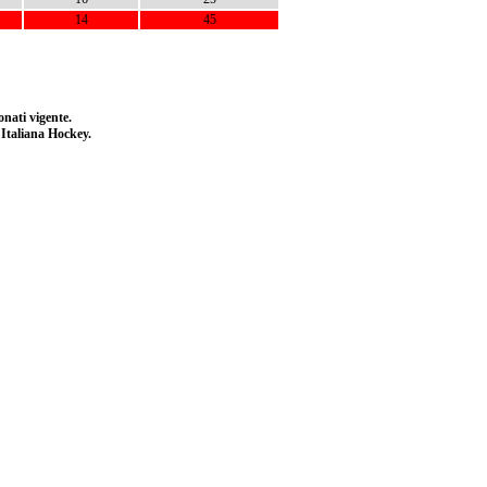
14
45
nati vigente.
e Italiana Hockey.