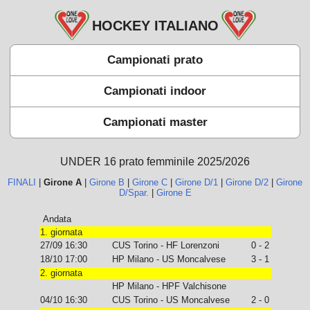
HOCKEY ITALIANO
Campionati prato
Campionati indoor
Campionati master
UNDER 16 prato femminile 2025/2026
FINALI
|
Girone A
|
Girone B
|
Girone C
|
Girone D/1
|
Girone D/2
|
Girone
D/Spar.
|
Girone E
Andata
1. giornata
27/09 16:30
CUS Torino - HF Lorenzoni
0 - 2
18/10 17:00
HP Milano - US Moncalvese
3 - 1
2. giornata
HP Milano - HPF Valchisone
04/10 16:30
CUS Torino - US Moncalvese
2 - 0