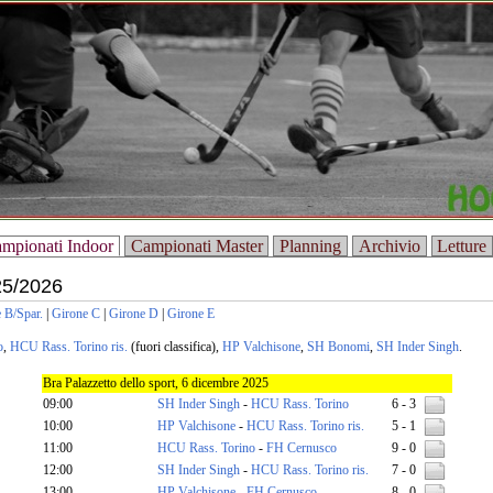
mpionati Indoor
Campionati Master
Planning
Archivio
Letture
25/2026
 B/Spar.
|
Girone C
|
Girone D
|
Girone E
o
,
HCU Rass. Torino ris.
(fuori classifica),
HP Valchisone
,
SH Bonomi
,
SH Inder Singh
.
Bra Palazzetto dello sport, 6 dicembre 2025
09:00
SH Inder Singh
-
HCU Rass. Torino
6 - 3
10:00
HP Valchisone
-
HCU Rass. Torino ris.
5 - 1
11:00
HCU Rass. Torino
-
FH Cernusco
9 - 0
12:00
SH Inder Singh
-
HCU Rass. Torino ris.
7 - 0
13:00
HP Valchisone
-
FH Cernusco
8 - 0