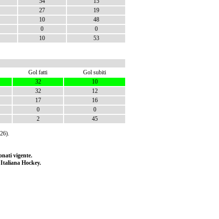
54
15
27
19
10
48
0
0
10
53
Gol fatti
Gol subiti
32
10
32
12
17
16
0
0
2
45
26).
nati vigente.
e Italiana Hockey.