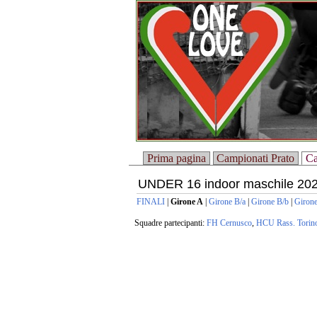
Prima pagina
Campionati Prato
Ca
UNDER 16 indoor maschile 20
FINALI
|
Girone A
|
Girone B/a
|
Girone B/b
|
Girone
Squadre partecipanti:
FH Cernusco
,
HCU Rass. Torin