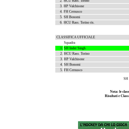
2.
HCU Rass. Torino
3.
HP Valchisone
4.
FH Cernusco
5.
SH Bonomi
6.
HCU Rass. Torino ris.
CLASSIFICA UFFICIALE
Squadra
1.
SH Inder Singh
2.
HCU Rass. Torino
3.
HP Valchisone
4.
SH Bonomi
5.
FH Cernusco
SH 
Nota: le cla
Risultati e Class