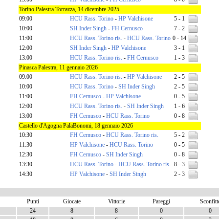
Torino Palestra Torrazza, 14 dicembre 2025
09:00
HCU Rass. Torino
-
HP Valchisone
5 - 1
10:00
SH Inder Singh
-
FH Cernusco
7 - 2
11:00
HCU Rass. Torino ris.
-
HCU Rass. Torino
0 - 14
12:00
SH Inder Singh
-
HP Valchisone
3 - 1
13:00
HCU Rass. Torino ris.
-
FH Cernusco
1 - 3
Pinasca Palestra, 11 gennaio 2026
09:00
HCU Rass. Torino ris.
-
HP Valchisone
2 - 5
10:00
HCU Rass. Torino
-
SH Inder Singh
2 - 5
11:00
FH Cernusco
-
HP Valchisone
0 - 5
12:00
HCU Rass. Torino ris.
-
SH Inder Singh
1 - 6
13:00
FH Cernusco
-
HCU Rass. Torino
0 - 8
Castello d'Agogna PalaBonomi, 18 gennaio 2026
10:30
FH Cernusco
-
HCU Rass. Torino ris.
5 - 2
11:30
HP Valchisone
-
HCU Rass. Torino
0 - 5
12:30
FH Cernusco
-
SH Inder Singh
0 - 8
13:30
HCU Rass. Torino
-
HCU Rass. Torino ris.
8 - 3
14:30
HP Valchisone
-
SH Inder Singh
2 - 3
Punti
Giocate
Vittorie
Pareggi
Sconfitt
24
8
8
0
0