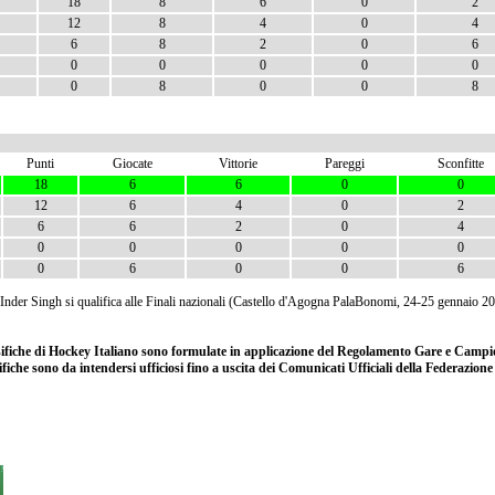
18
8
6
0
2
12
8
4
0
4
6
8
2
0
6
0
0
0
0
0
0
8
0
0
8
Punti
Giocate
Vittorie
Pareggi
Sconfitte
18
6
6
0
0
12
6
4
0
2
6
6
2
0
4
0
0
0
0
0
0
6
0
0
6
Inder Singh si qualifica alle Finali nazionali (Castello d'Agogna PalaBonomi, 24-25 gennaio 20
ssifiche di Hockey Italiano sono formulate in applicazione del Regolamento Gare e Campio
ifiche sono da intendersi ufficiosi fino a uscita dei Comunicati Ufficiali della Federazion