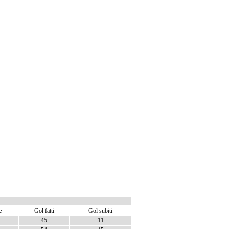
e
Gol fatti
Gol subiti
45
11