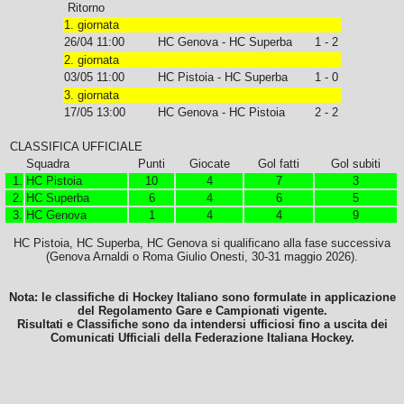
Ritorno
1. giornata
26/04 11:00
HC Genova - HC Superba
1 - 2
2. giornata
03/05 11:00
HC Pistoia - HC Superba
1 - 0
3. giornata
17/05 13:00
HC Genova - HC Pistoia
2 - 2
CLASSIFICA UFFICIALE
Squadra
Punti
Giocate
Gol fatti
Gol subiti
1.
HC Pistoia
10
4
7
3
2.
HC Superba
6
4
6
5
3.
HC Genova
1
4
4
9
HC Pistoia, HC Superba, HC Genova si qualificano alla fase successiva
(Genova Arnaldi o Roma Giulio Onesti, 30-31 maggio 2026).
Nota: le classifiche di Hockey Italiano sono formulate in applicazione
del Regolamento Gare e Campionati vigente.
Risultati e Classifiche sono da intendersi ufficiosi fino a uscita dei
Comunicati Ufficiali della Federazione Italiana Hockey.