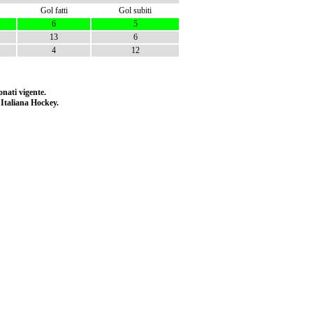
Gol fatti
Gol subiti
6
5
13
6
4
12
nati vigente.
e Italiana Hockey.