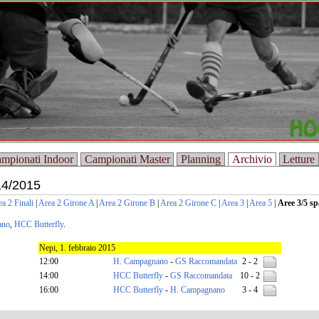
mpionati Indoor
Campionati Master
Planning
Archivio
Letture
14/2015
a 2 Finali
|
Area 2 Girone A
|
Area 2 Girone B
|
Area 2 Girone C
|
Area 3
|
Area 5
|
Aree 3/5 sp
ano
,
HCC Butterfly
.
Nepi, 1. febbraio 2015
12:00
H. Campagnano
-
GS Raccomandata
2 - 2
14:00
HCC Butterfly
-
GS Raccomandata
10 - 2
16:00
HCC Butterfly
-
H. Campagnano
3 - 4