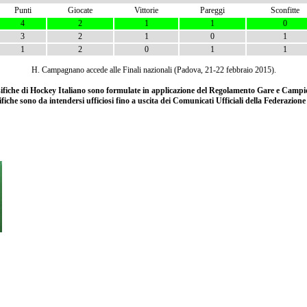
Punti
Giocate
Vittorie
Pareggi
Sconfitte
4
2
1
1
0
3
2
1
0
1
1
2
0
1
1
H. Campagnano accede alle Finali nazionali (Padova, 21-22 febbraio 2015).
ssifiche di Hockey Italiano sono formulate in applicazione del Regolamento Gare e Campio
ifiche sono da intendersi ufficiosi fino a uscita dei Comunicati Ufficiali della Federazion