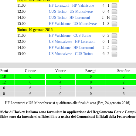
11:00
HF Lorenzoni
-
HP Valchisone
4 - 1
12:00
CUS Torino
-
US Moncalvese
0 - 4
14:00
CUS Torino
-
HF Lorenzoni
2 - 16
15:00
HP Valchisone
-
US Moncalvese
1 - 3
Torino, 10 gennaio 2016
11:00
HP Valchisone
-
CUS Torino
0 - 3
12:00
US Moncalvese
-
HF Lorenzoni
0 - 1
14:00
HP Valchisone
-
HF Lorenzoni
2 - 5
15:00
US Moncalvese
-
CUS Torino
6 - 2
Punti
Giocate
Vittorie
Pareggi
Sconfitte
18
6
6
0
0
12
6
4
0
2
6
6
2
0
4
0
6
0
0
6
HF Lorenzoni e US Moncalvese si qualificano alle finali di area (Bra, 24 gennaio 2016).
ssifiche di Hockey Italiano sono formulate in applicazione del Regolamento Gare e Campio
ifiche sono da intendersi ufficiosi fino a uscita dei Comunicati Ufficiali della Federazion