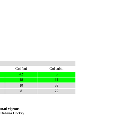
Gol fatti
Gol subiti
42
6
18
11
10
39
8
22
nati vigente.
e Italiana Hockey.