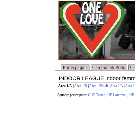
Prima pagina
Campionati Prato
Ca
INDOOR LEAGUE indoor femmi
Area 1/A
|
Area 1/B
|
Area 1/Finali
|
Area 2/A
|
Area 2
Squadre partecipanti:
CUS Torino
,
HF Lorenzoni
,
HP 