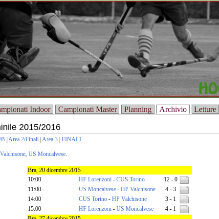
mpionati Indoor
Campionati Master
Planning
Archivio
Letture
nile 2015/2016
/B
|
Area 2/Finali
|
Area 3
|
FINALI
Valchisone
,
US Moncalvese
.
Bra, 20 dicembre 2015
10:00
HF Lorenzoni
-
CUS Torino
12 - 0
11:00
US Moncalvese
-
HP Valchisone
4 - 3
14:00
CUS Torino
-
HP Valchisone
3 - 1
15:00
HF Lorenzoni
-
US Moncalvese
4 - 1
Bra, 27 dicembre 2015