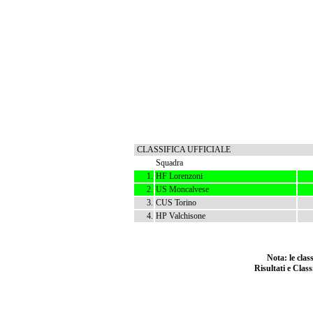
CLASSIFICA UFFICIALE
Squadra
1.
HF Lorenzoni
2.
US Moncalvese
3.
CUS Torino
4.
HP Valchisone
Nota: le cla
Risultati e Class