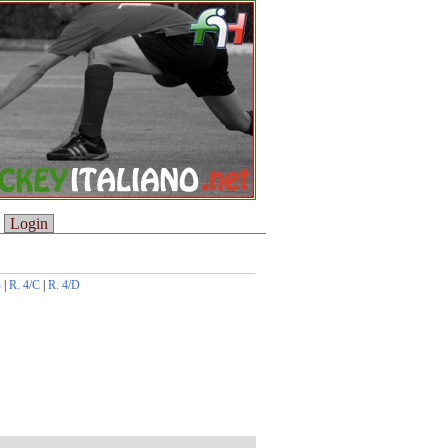
Login
B
|
R. 4/C
|
R. 4/D