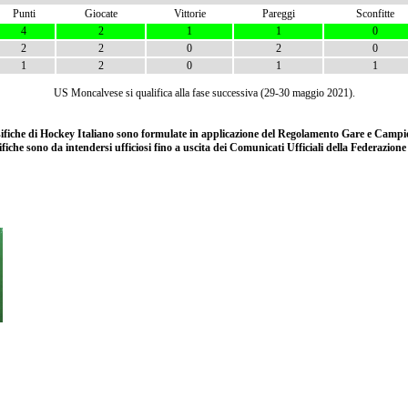
Punti
Giocate
Vittorie
Pareggi
Sconfitte
4
2
1
1
0
2
2
0
2
0
1
2
0
1
1
US Moncalvese si qualifica alla fase successiva (29-30 maggio 2021).
ssifiche di Hockey Italiano sono formulate in applicazione del Regolamento Gare e Campio
ifiche sono da intendersi ufficiosi fino a uscita dei Comunicati Ufficiali della Federazion