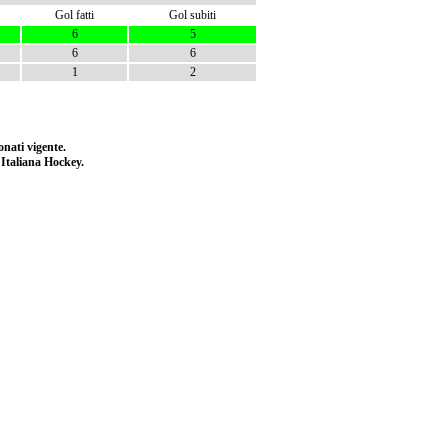
Gol fatti
Gol subiti
6
5
6
6
1
2
nati vigente.
e Italiana Hockey.