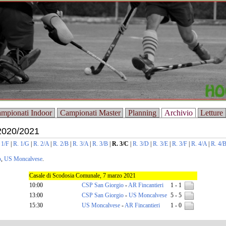
mpionati Indoor
Campionati Master
Planning
Archivio
Letture
2020/2021
 1/F
|
R. 1/G
|
R. 2/A
|
R. 2/B
|
R. 3/A
|
R. 3/B
|
R. 3/C
|
R. 3/D
|
R. 3/E
|
R. 3/F
|
R. 4/A
|
R. 4/
o
,
US Moncalvese
.
Casale di Scodosia Comunale, 7 marzo 2021
10:00
CSP San Giorgio
-
AR Fincantieri
1 - 1
13:00
CSP San Giorgio
-
US Moncalvese
5 - 5
15:30
US Moncalvese
-
AR Fincantieri
1 - 0