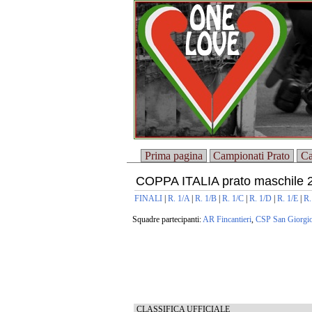
Prima pagina
Campionati Prato
Ca
COPPA ITALIA prato maschile 
FINALI
|
R. 1/A
|
R. 1/B
|
R. 1/C
|
R. 1/D
|
R. 1/E
|
R.
Squadre partecipanti:
AR Fincantieri
,
CSP San Giorgi
CLASSIFICA UFFICIALE