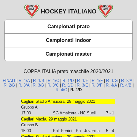
HOCKEY ITALIANO
Campionati prato
Campionati indoor
Campionati master
COPPA ITALIA prato maschile 2020/2021
FINALI
|
R. 1/A
|
R. 1/B
|
R. 1/C
|
R. 1/D
|
R. 1/E
|
R. 1/F
|
R. 1/G
|
R. 2/A
|
R. 2/B
|
R. 3/A
|
R. 3/B
|
R. 3/C
|
R. 3/D
|
R. 3/E
|
R. 3/F
|
R. 4/A
|
R. 4/B
|
R. 4/C
|
R. 4/D
Cagliari Stadio Amsicora, 29 maggio 2021
Gruppo A
17:00
SG Amsicora - HC Suelli
7 - 1
Cagliari Maxia, 29 maggio 2021
Gruppo B
15:00
Pol. Ferrini - Pol. Juvenilia
5 - 4
Cagliari Stadio Amsicora, 30 maggio 2021