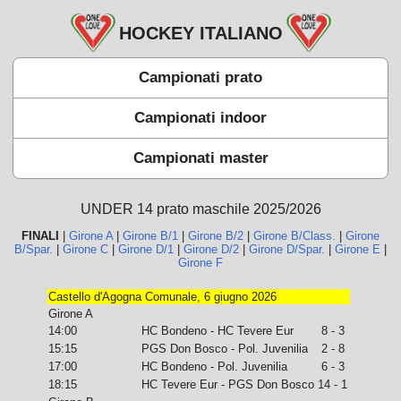
HOCKEY ITALIANO
Campionati prato
Campionati indoor
Campionati master
UNDER 14 prato maschile 2025/2026
FINALI
|
Girone A
|
Girone B/1
|
Girone B/2
|
Girone B/Class.
|
Girone
B/Spar.
|
Girone C
|
Girone D/1
|
Girone D/2
|
Girone D/Spar.
|
Girone E
|
Girone F
Castello d'Agogna Comunale, 6 giugno 2026
Girone A
14:00
HC Bondeno - HC Tevere Eur
8 - 3
15:15
PGS Don Bosco - Pol. Juvenilia
2 - 8
17:00
HC Bondeno - Pol. Juvenilia
6 - 3
18:15
HC Tevere Eur - PGS Don Bosco
14 - 1